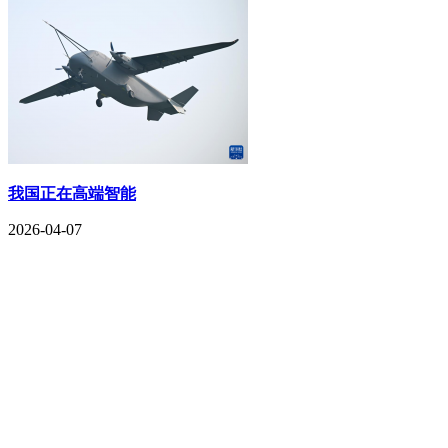
我国正在高端智能
2026-04-07
CONTACT US
联系我们