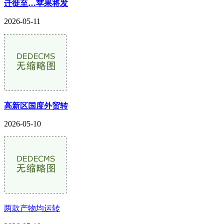
迁徙至…苹果将发
2026-05-11
高新区国度外贸转
2026-05-10
两款产物均运转