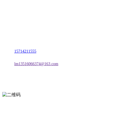
名称：辽宁熊猫体育·2026年国际足联世界杯金属科技有限公司
地址：朝阳市朝阳县柳城经济开发区有色金属工业园
电话：
15714211555
邮箱：
lm13516066374@163.com
扫一扫进入手机网站