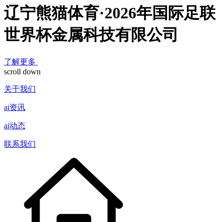
辽宁熊猫体育·2026年国际足联
世界杯金属科技有限公司
了解更多
scroll down
关于我们
ai资讯
ai动态
联系我们