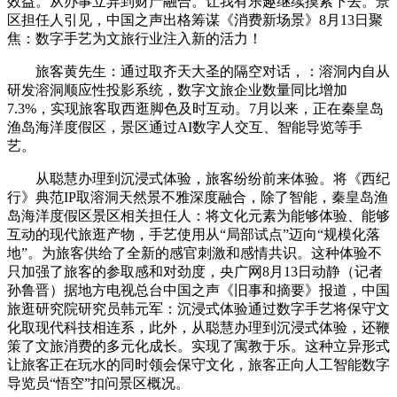
效益。从办事立异到财产融合。让我有乐趣继续摸索下去。景
区担任人引见，中国之声出格筹谋《消费新场景》8月13日聚
焦：数字手艺为文旅行业注入新的活力！
旅客黄先生：通过取齐天大圣的隔空对话，：溶洞内自从
研发溶洞顺应性投影系统，数字文旅企业数量同比增加
7.3%，实现旅客取西逛脚色及时互动。7月以来，正在秦皇岛
渔岛海洋度假区，景区通过AI数字人交互、智能导览等手
艺。
从聪慧办理到沉浸式体验，旅客纷纷前来体验。将《西纪
行》典范IP取溶洞天然景不雅深度融合，除了智能，秦皇岛渔
岛海洋度假区景区相关担任人：将文化元素为能够体验、能够
互动的现代旅逛产物，手艺使用从“局部试点”迈向“规模化落
地”。为旅客供给了全新的感官刺激和感情共识。这种体验不
只加强了旅客的参取感和对劲度，央广网8月13日动静（记者
孙鲁晋）据地方电视总台中国之声《旧事和摘要》报道，中国
旅逛研究院研究员韩元军：沉浸式体验通过数字手艺将保守文
化取现代科技相连系，此外，从聪慧办理到沉浸式体验，还鞭
策了文旅消费的多元化成长。实现了寓教于乐。这种立异形式
让旅客正在玩水的同时领会保守文化，旅客正向人工智能数字
导览员“悟空”扣问景区概况。