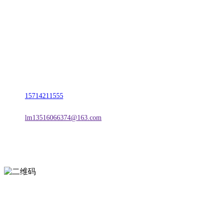
名称：辽宁熊猫体育·2026年国际足联世界杯金属科技有限公司
地址：朝阳市朝阳县柳城经济开发区有色金属工业园
电话：
15714211555
邮箱：
lm13516066374@163.com
扫一扫进入手机网站