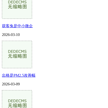
获客兔是中小微企
2026-03-10
出格是PM2.5改善幅
2026-03-09