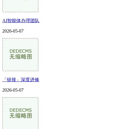
AI智能体办理团队
2026-05-07
「链接」深度进修
2026-05-07