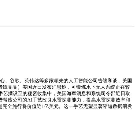
心、谷歌、英伟达等多家领先的人工智能公司告竣和谈，美国
记者谭晶晶）美国近日发布消息称，可锻炼水下无人系统正在较
I手艺摆设至的秘密收集中，美国海军消息和系统司令部近日取
借帮该公司的AI手艺改良水雷探测能力，提高水雷探测效率和
是完全施行将价值近1亿美元。这一手艺无望显著缩短数据阐发