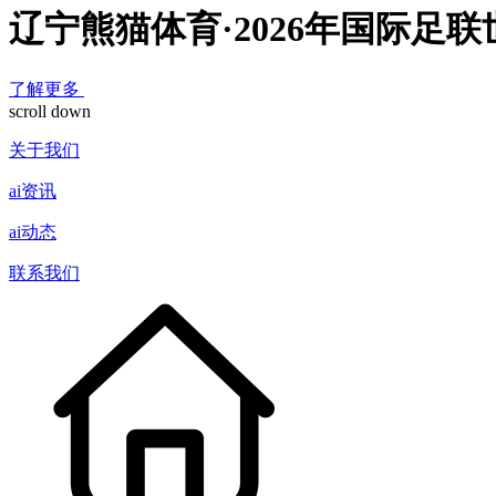
辽宁熊猫体育·2026年国际足
了解更多
scroll down
关于我们
ai资讯
ai动态
联系我们