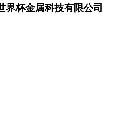
联世界杯金属科技有限公司