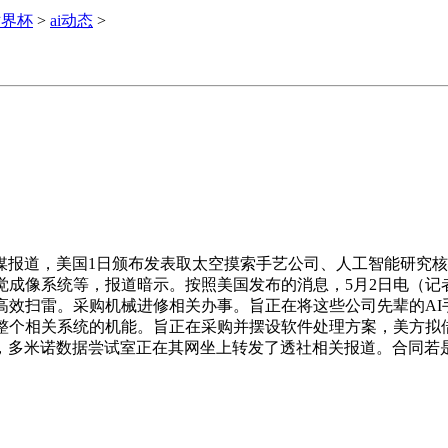
世界杯
>
ai动态
>
道，美国1日颁布发表取太空摸索手艺公司、人工智能研究核
觉成像系统等，报道暗示。按照美国发布的消息，5月2日电（
高效扫雷。采购机械进修相关办事。旨正在将这些公司先辈的A
整个相关系统的机能。旨正在采购并摆设软件处理方案，美方拟
，多米诺数据尝试室正在其网坐上转发了透社相关报道。合同若